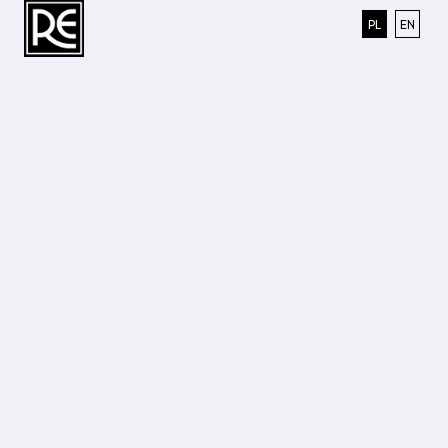
Polski
Engli
PL
EN